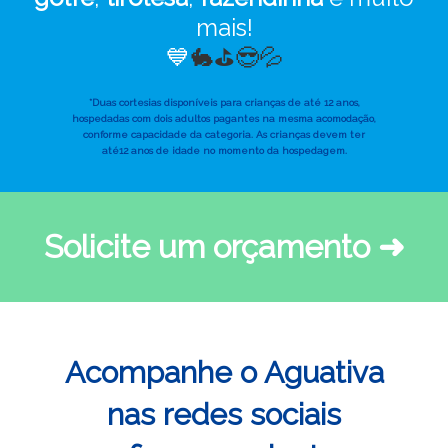
mais!
💙
🐇⛳😎💦
*Duas cortesias disponíveis para crianças de até 12 anos,
hospedadas com dois adultos pagantes na mesma acomodação,
conforme capacidade da categoria. As crianças devem ter
até12 anos de idade no momento da hospedagem.
Solicite um orçamento ➜
Acompanhe o Aguativa
nas redes sociais